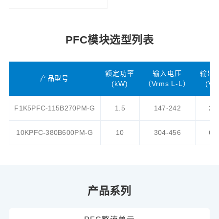
PFC模块选型列表
额定功率
输入电压
输出
产品型号
(kW)
（Vrms L-L）
(Vd
F1K5PFC-115B270PM-G
1.5
147-242
27
10KPFC-380B600PM-G
10
304-456
60
产品系列